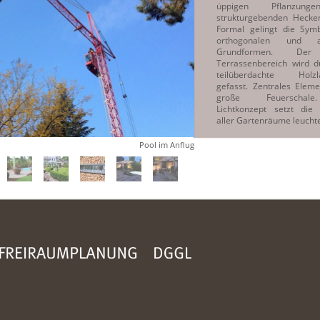
üppigen Pflanzun
strukturgebenden Hecke
Formal gelingt die Sym
orthogonalen und a
Grundformen. Der
Terrassenbereich wird d
teilüberdachte Holzl
gefasst. Zentrales Eleme
große Feuerschal
Lichtkonzept setzt die
aller Gartenräume leucht
Pool im Anflug