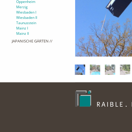
Oppenheim
Merzig
Wiesbaden I
Wiesbaden II
Taunusstein
Mainz I
Mainz II
JAPANISCHE GÄRTEN //