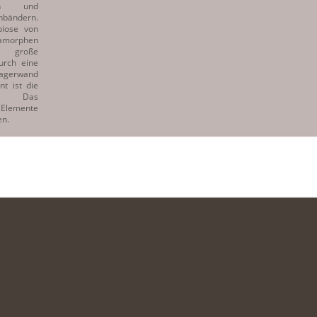
gen und
nbändern.
biose von
morphen
 große
urch eine
agerwand
nt ist die
e. Das
 Elemente
en.