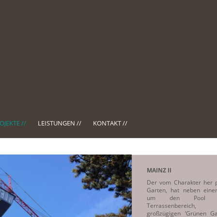
OJEKTE //
LEISTUNGEN //
KONTAKT //
MAINZ II
Der vom Charakter her p
Garten, hat neben ein
um den Pool ge
Terrassenbereich
großzügigen ‘Grünen Ga